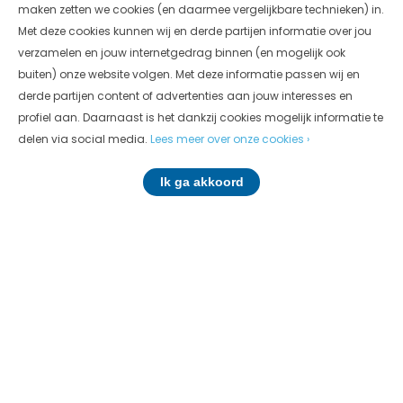
maken zetten we cookies (en daarmee vergelijkbare technieken) in.
Met deze cookies kunnen wij en derde partijen informatie over jou
verzamelen en jouw internetgedrag binnen (en mogelijk ook
buiten) onze website volgen. Met deze informatie passen wij en
derde partijen content of advertenties aan jouw interesses en
RvB Groep uitgebreid
profiel aan. Daarnaast is het dankzij cookies mogelijk informatie te
delen via social media.
Lees meer over onze cookies ›
Lees meer
Ik ga akkoord
Terrastab in het Friese
Makkinga
Lees meer