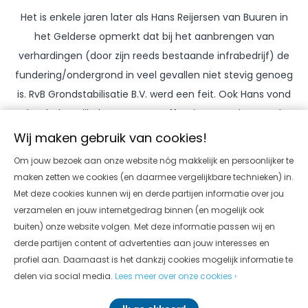
Het is enkele jaren later als Hans Reijersen van Buuren in
het Gelderse opmerkt dat bij het aanbrengen van
verhardingen (door zijn reeds bestaande infrabedrijf) de
fundering/ondergrond in veel gevallen niet stevig genoeg
is. RvB Grondstabilisatie B.V. werd een feit. Ook Hans vond
het belangrijk dat er op een effectieve manier grond
verbeterd moest worden, zonder te veel aan- en afvoer
Wij maken gebruik van cookies!
van materialen. Met behulp van een eigen laboratorium
Om jouw bezoek aan onze website nóg makkelijk en persoonlijker te
werd per project de samenstelling van de grond bepaald,
maken zetten we cookies (en daarmee vergelijkbare technieken) in.
zodat er een juist
bindmiddel
voorgeschreven kon
Met deze cookies kunnen wij en derde partijen informatie over jou
worden.
verzamelen en jouw internetgedrag binnen (en mogelijk ook
buiten) onze website volgen. Met deze informatie passen wij en
Het is 2017 wanneer Hans en de gebroeders Maas de
derde partijen content of advertenties aan jouw interesses en
handen ineen slaan en (na al jaren gebruik gemaakt te
profiel aan. Daarnaast is het dankzij cookies mogelijk informatie te
delen via social media.
Lees meer over onze cookies ›
hebben van elkaars diensten) besluiten samen verder te
gaan onder de naam TerraStab Nederland B.V. De