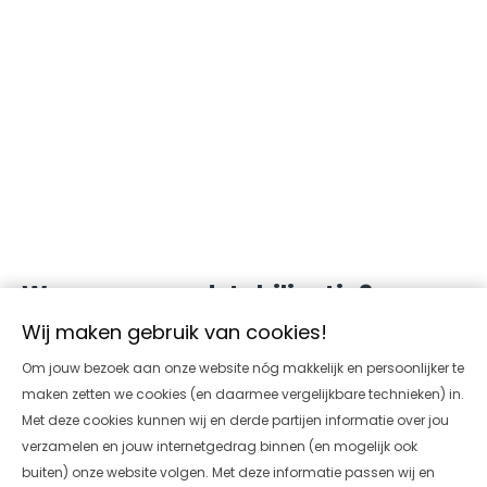
Waarom grondstabilisatie?
Wij maken gebruik van cookies!
Een aantal jaren geleden is Pro-Rail langzaam gestart met
Om jouw bezoek aan onze website nóg makkelijk en persoonlijker te
innovaties binnen haar onderhoudswerken aan het spoor.
maken zetten we cookies (en daarmee vergelijkbare technieken) in.
In 2017 zijn door Terrastab als eerste voor Pro-Rail al
Met deze cookies kunnen wij en derde partijen informatie over jou
proefvakken aangelegd in Elst en Leeuwarden. Naar
verzamelen en jouw internetgedrag binnen (en mogelijk ook
aanleiding hiervan is enige tijd daarna de zogenaamde
buiten) onze website volgen. Met deze informatie passen wij en