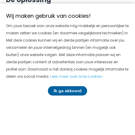
Op dit terrein van zo’n 45.000m² heeft onze techniek de
Wij maken gebruik van cookies!
aandacht gekregen. Doordat de kwaliteit niet gehaald
Om jouw bezoek aan onze website nóg makkelijk en persoonlijker te
werd met het aangevoerde materiaal, is de
maken zetten we cookies (en daarmee vergelijkbare technieken) in.
stabilisatietechniek de unieke oplossing. Door de
Met deze cookies kunnen wij en derde partijen informatie over jou
verzamelen en jouw internetgedrag binnen (en mogelijk ook
bestaande klei-veenbodem te mengen met de
buiten) onze website volgen. Met deze informatie passen wij en
aangebrachte puinfundering en onze additieven en
derde partijen content of advertenties aan jouw interesses en
bindmiddelen
, ontstaat er een stijve plaat welke
profiel aan. Daarnaast is het dankzij cookies mogelijk informatie te
draagkrachtig genoeg is om dienst te doen als werkvloer.
delen via social media.
Lees meer over onze cookies ›
Door de strakke planning speelde de wijze van uitvoering
Ik ga akkoord
en flexibiliteit een grote rol. Terrastab bleek in staat de
werkvloer in een hoog tempo aan te leggen zodat er
tussen het stabiliseren en de heiwerkzaamheden
voldoende tijd bleef voor uitharding van de vloer.
Het vooronderzoek bestond uit een inschatting op basis